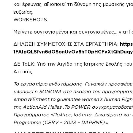
και έρευνας, αξιοποιεί τη δύναμη της μουσικής γ
ευζωίας.
WORKSHOPS.
Μείνετε συντονισμένοι και συντονισμένες… γιατί φέτος δε
ΔΗΛΩΣΗ ΣΥΜΜΕΤΟΧΗΣ ΣΤΑ ΕΡΓΑΣΤΗΡΙΑ:
http
1FAIpQLSfvn6dOSonUvOv8hT0pHCFv
XtQhDuqy
ΔΕ ΤαLK: Υπό την Αιγίδα της Ιατρικής Σχολής το
Αττικής
To
εργαστήριο ενδυνάμωσης Γυναικών προσφέρετ
υλοποιεί η
SONORA
στα πλαίσια
του προγράμματο
empoWErment to guarantee women’s human Rights
της
ΑctionAid Hellas
.
Το POWER συγχρηματοδοτείτ
Προγράμματος «Πολίτες, Ισότητα, Δικαιώματα και Αξ
Programme (CERV – 2023 – DAPHNE).»