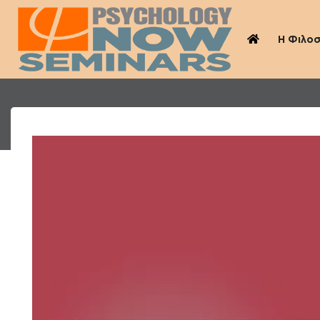
Η Φιλο