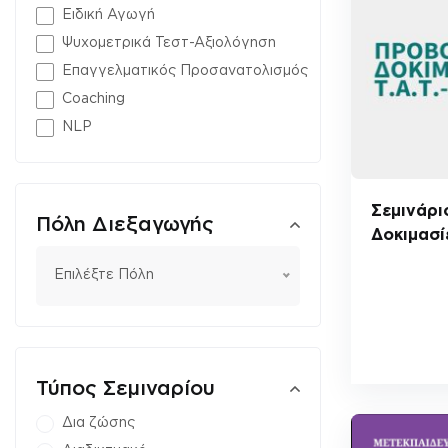
Ειδική Αγωγή
Ψυχομετρικά Τεστ-Αξιολόγηση
Επαγγελματικός Προσανατολισμός
Coaching
NLP
Σεμινάρι
Πόλη Διεξαγωγής
Δοκιμασίε
Επιλέξτε Πόλη
Τύπος Σεμιναρίου
Δια ζώσης