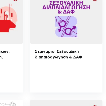
ίκων:
Σεμινάριο: Σεξουαλική
η,
διαπαιδαγώγηση & ΔΑΦ