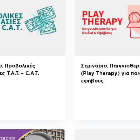
ο: Προβολικές
Σεμινάριο: Παιγνιοθερ
ς T.A.T. – C.A.T.
(Play Therapy) για παι
εφήβους