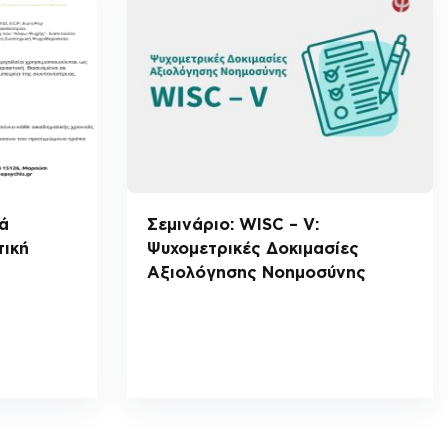
ά
Σεμινάριο: WISC – V:
τική
Ψυχομετρικές Δοκιμασίες
Αξιολόγησης Νοημοσύνης