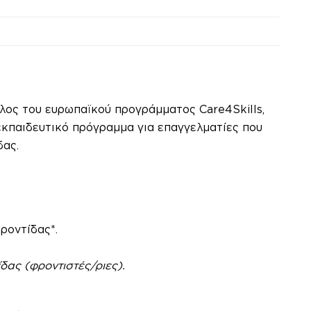
έλος του ευρωπαϊκού προγράμματος Care4S
kills,
εκπαιδευτικό πρόγραμμα για επαγγελματίες που
δας.
ροντίδας*.
δας (φροντιστές/ριες).