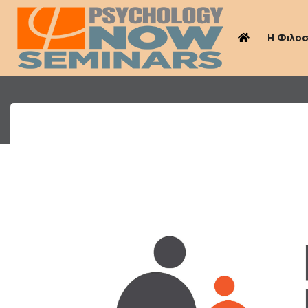
Η Φιλο