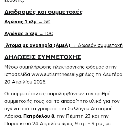
ευθύνης.
Διαδρομές και συμμετοχές
Αγώνας 1 χλμ
→ 5€
Αγώνας 5 χλμ
→ 10€
Άτομα με αναπηρία (ΑμεΑ)
→ Δωρεάν συμμετοχή
ΔΗΛΩΣΕΙΣ ΣΥΜΜΕΤΟΧΗΣ
Μέσω συμπλήρωσης ηλεκτρονικής φόρμας στην
ιστοσελίδα
www.autismthessaly.gr
έως τη Δευτέρα
20 Απριλίου 2026.
Οι συμμετέχοντες παραλαμβάνουν τον αριθμό
συμμετοχής τους και το απαραίτητο υλικό για τον
αγώνα από τα γραφεία του Συλλόγου Αυτισμού
Λάρισα,
Πατρόκλου 8
, την Πέμπτη 23 και την
Παρασκευή 24 Απριλίου ώρες 9 π.μ. – 9 μ.μ., με