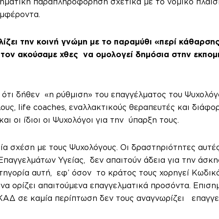
ηματική παραπληροφόρηση σχετικά με το νομικό πλαίσι
υμφέροντα.
ζει την κοινή γνώμη με το παραμύθι «περί κάθαρση
 τον ακούσαμε χθες να ομολογεί δημόσια στην εκπομ
 ότι δήθεν «η ρύθμιση» του επαγγέλματος του Ψυχολόγ
ους, life coaches, εναλλακτικούς θεραπευτές και διάφο
ι οι ίδιοι οι Ψυχολόγοι για την ύπαρξη τους.
αμία σχέση με τους Ψυχολόγους. Οι δραστηριότητες αυτ
ς Επαγγελμάτων Υγείας, δεν απαιτούν άδεια για την άσ
κατηγορία αυτή, εφ’ όσον το κράτος τους χορηγεί Κωδι
 να ορίζει απαιτούμενα επαγγελματικά προσόντα. Επιση
Δ σε καμία περίπτωση δεν τους αναγνωρίζει επαγγελ