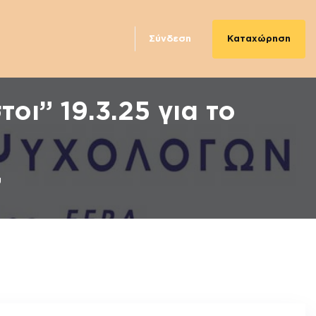
Καταχώρηση
Σύνδεση
οι” 19.3.25 για το
υ