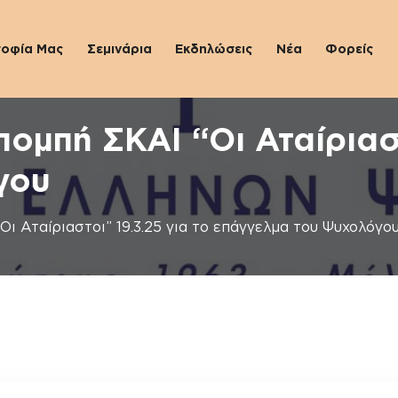
σοφία Μας
Σεμινάρια
Εκδηλώσεις
Νέα
Φορείς
μπή ΣΚΑΙ “Οι Αταίριαστ
γου
 Αταίριαστοι” 19.3.25 για το επάγγελμα του Ψυχολόγο