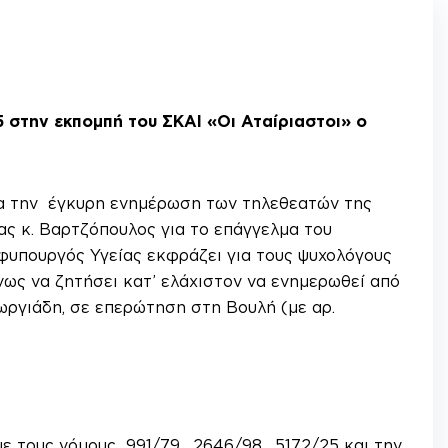
 στην εκπομπή του ΣΚΑΙ «Οι Αταίριαστοι» ο
για την έγκυρη ενημέρωση των τηλεθεατών της
ς κ. Βαρτζόπουλος για το επάγγελμα του
φυπουργός Υγείας εκφράζει για τους ψυχολόγους
ως να ζητήσει κατ’ ελάχιστον να ενημερωθεί από
ωργιάδη, σε επερώτηση στη Βουλή (με αρ.
ε τους νόμους 991/79, 2646/98, 5172/25 και την